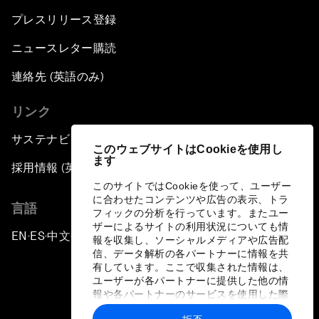
プレスリリース登録
ニュースレター購読
連絡先 (英語のみ)
リンク
サステナビリティへの取り組み
このウェブサイトはCookieを使用し
ます
採用情報 (英語のみ)
このサイトではCookieを使って、ユーザー
に合わせたコンテンツや広告の表示、トラ
言語
フィックの分析を行っています。またユー
ザーによるサイトの利用状況についても情
EN
ES
中文
日本語
▪
▪
▪
報を収集し、ソーシャルメディアや広告配
信、データ解析の各パートナーに情報を共
有しています。ここで収集された情報は、
ユーザーが各パートナーに提供した他の情
報や各パートナーのサービスを使用した際
に収集された情報と組み合わされ、各パー