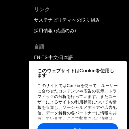
リンク
サステナビリティへの取り組み
採用情報 (英語のみ)
て
言語
EN
ES
中文
日本語
▪
▪
▪
このウェブサイトはCookieを使用し
ます
このサイトではCookieを使って、ユーザー
に合わせたコンテンツや広告の表示、トラ
フィックの分析を行っています。またユー
ザーによるサイトの利用状況についても情
報を収集し、ソーシャルメディアや広告配
信、データ解析の各パートナーに情報を共
有しています。ここで収集された情報は、
ユーザーが各パートナーに提供した他の情