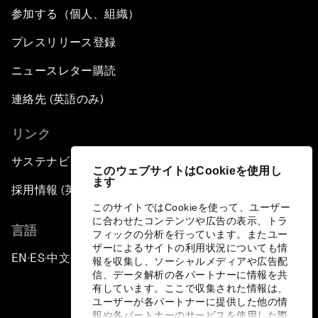
参加する（個人、組織）
プレスリリース登録
ニュースレター購読
連絡先 (英語のみ)
リンク
サステナビリティへの取り組み
このウェブサイトはCookieを使用し
ます
採用情報 (英語のみ)
このサイトではCookieを使って、ユーザー
に合わせたコンテンツや広告の表示、トラ
言語
フィックの分析を行っています。またユー
ザーによるサイトの利用状況についても情
EN
ES
中文
日本語
▪
▪
▪
報を収集し、ソーシャルメディアや広告配
信、データ解析の各パートナーに情報を共
有しています。ここで収集された情報は、
ユーザーが各パートナーに提供した他の情
報や各パートナーのサービスを使用した際