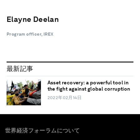
Elayne Deelan
Program officer, IREX
最新記事
Asset recovery: a powerful tool in
the fight against global corruption
2022年02月14日
世界経済フォーラムについて