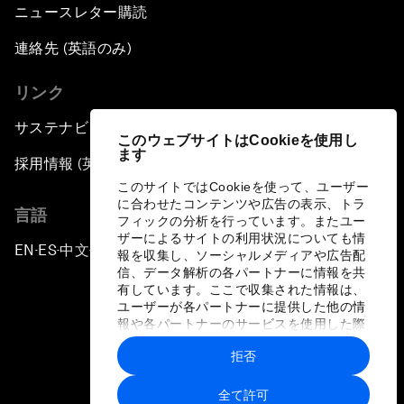
ニュースレター購読
連絡先 (英語のみ)
リンク
サステナビリティへの取り組み
このウェブサイトはCookieを使用し
ます
採用情報 (英語のみ)
このサイトではCookieを使って、ユーザー
に合わせたコンテンツや広告の表示、トラ
言語
フィックの分析を行っています。またユー
ザーによるサイトの利用状況についても情
EN
ES
中文
日本語
▪
▪
▪
報を収集し、ソーシャルメディアや広告配
信、データ解析の各パートナーに情報を共
有しています。ここで収集された情報は、
ユーザーが各パートナーに提供した他の情
報や各パートナーのサービスを使用した際
に収集された情報と組み合わされ、各パー
拒否
トナーによって使用されることがありま
プライバシーポリシーと利用規約
す。
全て許可