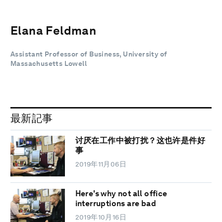
Elana Feldman
Assistant Professor of Business, University of
Massachusetts Lowell
最新記事
讨厌在工作中被打扰？这也许是件好
事
2019年11月06日
Here's why not all office
interruptions are bad
2019年10月16日