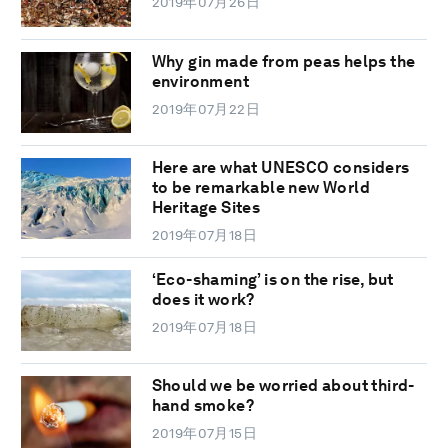
2019年07月26日
Why gin made from peas helps the
environment
2019年07月22日
Here are what UNESCO considers
to be remarkable new World
Heritage Sites
2019年07月18日
‘Eco-shaming’ is on the rise, but
does it work?
2019年07月18日
Should we be worried about third-
hand smoke?
2019年07月15日