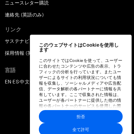
ニュースレター購読
連絡先 (英語のみ)
リンク
サステナビリティへの取り組み
このウェブサイトはCookieを使用し
ます
採用情報 (英語のみ)
このサイトではCookieを使って、ユーザー
に合わせたコンテンツや広告の表示、トラ
言語
フィックの分析を行っています。またユー
ザーによるサイトの利用状況についても情
EN
ES
中文
日本語
▪
▪
▪
報を収集し、ソーシャルメディアや広告配
信、データ解析の各パートナーに情報を共
有しています。ここで収集された情報は、
ユーザーが各パートナーに提供した他の情
報や各パートナーのサービスを使用した際
に収集された情報と組み合わされ、各パー
拒否
トナーによって使用されることがありま
プライバシーポリシーと利用規約
す。
全て許可
サイトマップ