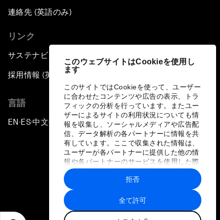
連絡先 (英語のみ)
リンク
サステナビリティへの取り組み
このウェブサイトはCookieを使用し
ます
採用情報 (英語のみ)
このサイトではCookieを使って、ユーザー
に合わせたコンテンツや広告の表示、トラ
言語
フィックの分析を行っています。またユー
ザーによるサイトの利用状況についても情
EN
ES
中文
日本語
▪
▪
▪
報を収集し、ソーシャルメディアや広告配
信、データ解析の各パートナーに情報を共
有しています。ここで収集された情報は、
ユーザーが各パートナーに提供した他の情
報や各パートナーのサービスを使用した際
に収集された情報と組み合わされ、各パー
拒否
トナーによって使用されることがありま
プライバシーポリシーと利用規約
す。
全て許可
サイトマップ