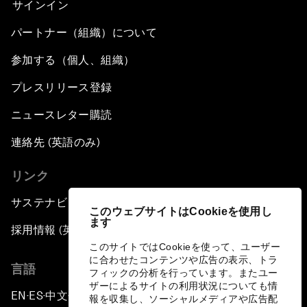
サインイン
パートナー（組織）について
参加する（個人、組織）
プレスリリース登録
ニュースレター購読
連絡先 (英語のみ)
リンク
サステナビリティへの取り組み
このウェブサイトはCookieを使用し
ます
採用情報 (英語のみ)
このサイトではCookieを使って、ユーザー
に合わせたコンテンツや広告の表示、トラ
言語
フィックの分析を行っています。またユー
ザーによるサイトの利用状況についても情
EN
ES
中文
日本語
▪
▪
▪
報を収集し、ソーシャルメディアや広告配