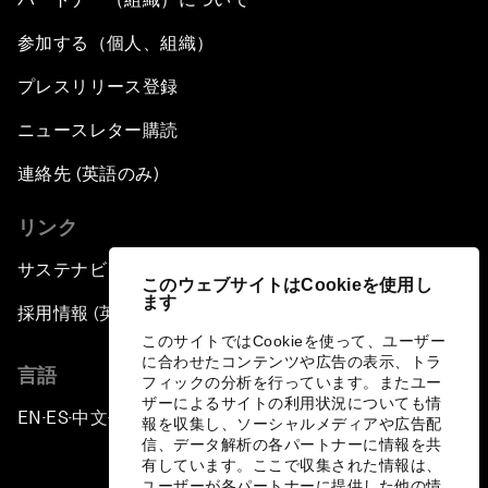
参加する（個人、組織）
プレスリリース登録
ニュースレター購読
連絡先 (英語のみ)
リンク
サステナビリティへの取り組み
このウェブサイトはCookieを使用し
ます
採用情報 (英語のみ)
このサイトではCookieを使って、ユーザー
に合わせたコンテンツや広告の表示、トラ
言語
フィックの分析を行っています。またユー
ザーによるサイトの利用状況についても情
EN
ES
中文
日本語
▪
▪
▪
報を収集し、ソーシャルメディアや広告配
信、データ解析の各パートナーに情報を共
有しています。ここで収集された情報は、
ユーザーが各パートナーに提供した他の情