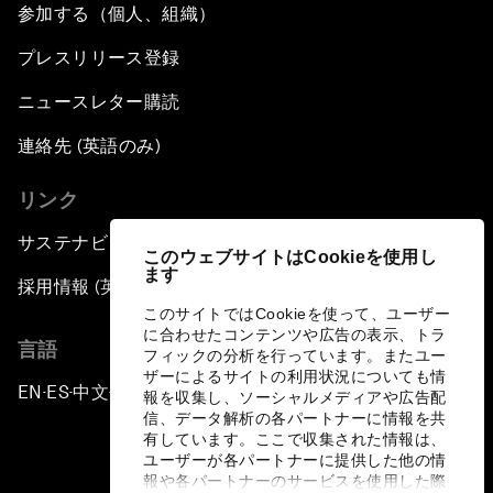
参加する（個人、組織）
プレスリリース登録
ニュースレター購読
連絡先 (英語のみ)
リンク
サステナビリティへの取り組み
このウェブサイトはCookieを使用し
ます
採用情報 (英語のみ)
このサイトではCookieを使って、ユーザー
に合わせたコンテンツや広告の表示、トラ
言語
フィックの分析を行っています。またユー
ザーによるサイトの利用状況についても情
EN
ES
中文
日本語
▪
▪
▪
報を収集し、ソーシャルメディアや広告配
信、データ解析の各パートナーに情報を共
有しています。ここで収集された情報は、
ユーザーが各パートナーに提供した他の情
報や各パートナーのサービスを使用した際