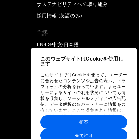
サステナビリティへの取り組み
採用情報 (英語のみ)
て
言語
EN
ES
中文
日本語
▪
▪
▪
このウェブサイトはCookieを使用し
ます
このサイトではCookieを使って、ユーザー
に合わせたコンテンツや広告の表示、トラ
フィックの分析を行っています。またユー
ザーによるサイトの利用状況についても情
報を収集し、ソーシャルメディアや広告配
信、データ解析の各パートナーに情報を共
有しています。ここで収集された情報は、
ユーザーが各パートナーに提供した他の情
報や各パートナーのサービスを使用した際
拒否
に収集された情報と組み合わされ、各パー
トナーによって使用されることがありま
全て許可