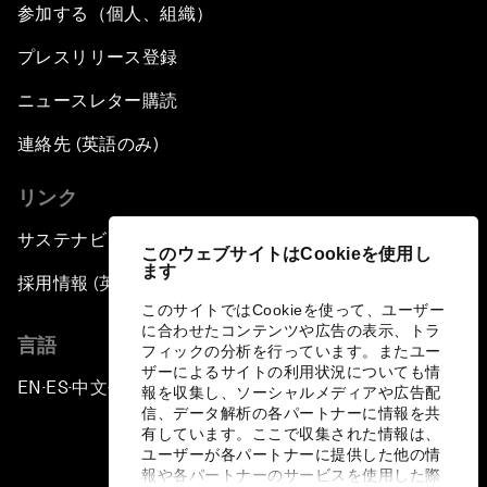
参加する（個人、組織）
プレスリリース登録
ニュースレター購読
連絡先 (英語のみ)
リンク
サステナビリティへの取り組み
このウェブサイトはCookieを使用し
ます
採用情報 (英語のみ)
このサイトではCookieを使って、ユーザー
に合わせたコンテンツや広告の表示、トラ
言語
フィックの分析を行っています。またユー
ザーによるサイトの利用状況についても情
EN
ES
中文
日本語
▪
▪
▪
報を収集し、ソーシャルメディアや広告配
信、データ解析の各パートナーに情報を共
有しています。ここで収集された情報は、
ユーザーが各パートナーに提供した他の情
報や各パートナーのサービスを使用した際