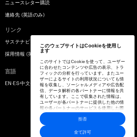
ニュースレター購読
連絡先 (英語のみ)
リンク
サステナビリティへの取り組み
このウェブサイトはCookieを使用し
ます
採用情報 (英語のみ)
このサイトではCookieを使って、ユーザー
に合わせたコンテンツや広告の表示、トラ
言語
フィックの分析を行っています。またユー
ザーによるサイトの利用状況についても情
EN
ES
中文
日本語
▪
▪
▪
報を収集し、ソーシャルメディアや広告配
信、データ解析の各パートナーに情報を共
有しています。ここで収集された情報は、
ユーザーが各パートナーに提供した他の情
報や各パートナーのサービスを使用した際
に収集された情報と組み合わされ、各パー
拒否
トナーによって使用されることがありま
プライバシーポリシーと利用規約
す。
全て許可
サイトマップ