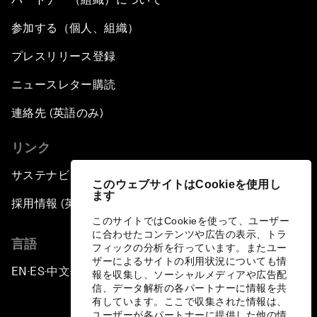
参加する（個人、組織）
プレスリリース登録
ニュースレター購読
連絡先 (英語のみ)
リンク
サステナビリティへの取り組み
このウェブサイトはCookieを使用し
ます
採用情報 (英語のみ)
このサイトではCookieを使って、ユーザー
に合わせたコンテンツや広告の表示、トラ
言語
フィックの分析を行っています。またユー
ザーによるサイトの利用状況についても情
EN
ES
中文
日本語
▪
▪
▪
報を収集し、ソーシャルメディアや広告配
信、データ解析の各パートナーに情報を共
有しています。ここで収集された情報は、
ユーザーが各パートナーに提供した他の情