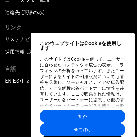
ニュースレター購読
連絡先 (英語のみ)
リンク
サステナビリティへの取り組み
このウェブサイトはCookieを使用し
ます
採用情報 (英語のみ)
このサイトではCookieを使って、ユーザー
に合わせたコンテンツや広告の表示、トラ
言語
フィックの分析を行っています。またユー
ザーによるサイトの利用状況についても情
EN
ES
中文
日本語
▪
▪
▪
報を収集し、ソーシャルメディアや広告配
信、データ解析の各パートナーに情報を共
有しています。ここで収集された情報は、
ユーザーが各パートナーに提供した他の情
報や各パートナーのサービスを使用した際
に収集された情報と組み合わされ、各パー
拒否
トナーによって使用されることがありま
プライバシーポリシーと利用規約
す。
全て許可
サイトマップ