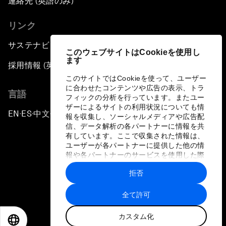
連絡先 (英語のみ)
リンク
サステナビリティへの取り組み
このウェブサイトはCookieを使用し
ます
採用情報 (英語のみ)
このサイトではCookieを使って、ユーザー
に合わせたコンテンツや広告の表示、トラ
言語
フィックの分析を行っています。またユー
ザーによるサイトの利用状況についても情
EN
ES
中文
日本語
▪
▪
▪
報を収集し、ソーシャルメディアや広告配
信、データ解析の各パートナーに情報を共
有しています。ここで収集された情報は、
ユーザーが各パートナーに提供した他の情
報や各パートナーのサービスを使用した際
に収集された情報と組み合わされ、各パー
拒否
トナーによって使用されることがありま
プライバシーポリシーと利用規約
す。
全て許可
サイトマップ
カスタム化
©
2026
世界経済フォーラム
EN
ES
中文
日本語