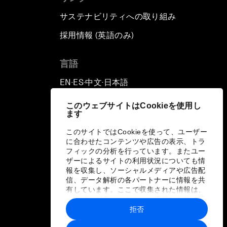
サステナビリティへの取り組み
採用情報 (英語のみ)
て
言語
EN
ES
中文
日本語
▪
▪
▪
このウェブサイトはCookieを使用し
ます
このサイトではCookieを使って、ユーザー
に合わせたコンテンツや広告の表示、トラ
フィックの分析を行っています。またユー
ザーによるサイトの利用状況についても情
報を収集し、ソーシャルメディアや広告配
信、データ解析の各パートナーに情報を共
有しています。ここで収集された情報は、
ユーザーが各パートナーに提供した他の情
報や各パートナーのサービスを使用した際
拒否
に収集された情報と組み合わされ、各パー