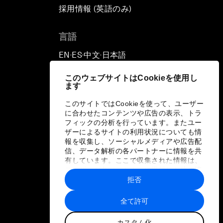
採用情報 (英語のみ)
て
言語
EN
ES
中文
日本語
▪
▪
▪
このウェブサイトはCookieを使用し
ます
このサイトではCookieを使って、ユーザー
に合わせたコンテンツや広告の表示、トラ
フィックの分析を行っています。またユー
ザーによるサイトの利用状況についても情
報を収集し、ソーシャルメディアや広告配
信、データ解析の各パートナーに情報を共
有しています。ここで収集された情報は、
ユーザーが各パートナーに提供した他の情
報や各パートナーのサービスを使用した際
拒否
に収集された情報と組み合わされ、各パー
トナーによって使用されることがありま
全て許可
す。
カスタム化