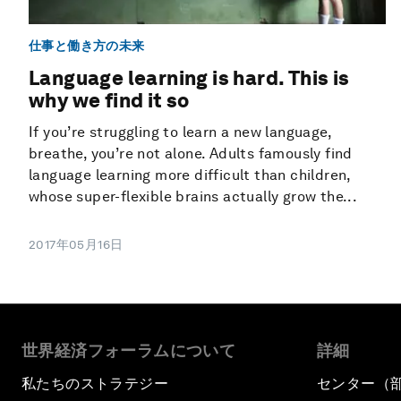
仕事と働き方の未来
Language learning is hard. This is
why we find it so
If you’re struggling to learn a new language,
breathe, you’re not alone. Adults famously find
language learning more difficult than children,
whose super-flexible brains actually grow the...
2017年05月16日
世界経済フォーラムについて
詳細
私たちのストラテジー
センター（