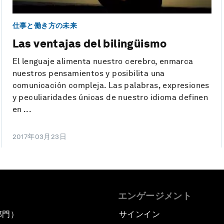
仕事と働き方の未来
Las ventajas del bilingüismo
El lenguaje alimenta nuestro cerebro, enmarca
nuestros pensamientos y posibilita una
comunicación compleja. Las palabras, expresiones
y peculiaridades únicas de nuestro idioma definen
en ...
2017年03月23日
エンゲージメント
部門）
サインイン