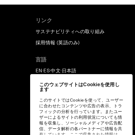
リンク
サステナビリティへの取り組み
採用情報 (英語のみ)
て
言語
EN
ES
中文
日本語
▪
▪
▪
このウェブサイトはCookieを使用し
ます
このサイトではCookieを使って、ユーザー
に合わせたコンテンツや広告の表示、トラ
フィックの分析を行っています。またユー
ザーによるサイトの利用状況についても情
報を収集し、ソーシャルメディアや広告配
信、データ解析の各パートナーに情報を共
有しています。ここで収集された情報は、