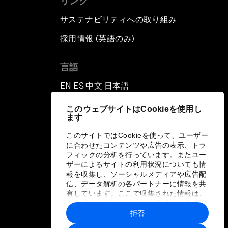
リンク
サステナビリティへの取り組み
採用情報 (英語のみ)
て
言語
EN
ES
中文
日本語
▪
▪
▪
このウェブサイトはCookieを使用し
ます
このサイトではCookieを使って、ユーザー
に合わせたコンテンツや広告の表示、トラ
フィックの分析を行っています。またユー
ザーによるサイトの利用状況についても情
報を収集し、ソーシャルメディアや広告配
信、データ解析の各パートナーに情報を共
有しています。ここで収集された情報は、
ユーザーが各パートナーに提供した他の情
報や各パートナーのサービスを使用した際
拒否
に収集された情報と組み合わされ、各パー