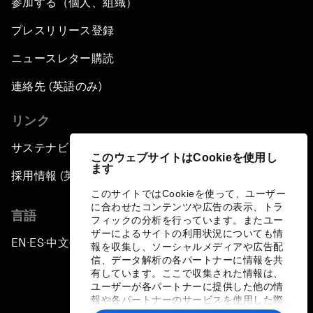
参加する（個人、組織）
プレスリリース登録
ニュースレター購読
連絡先 (英語のみ)
リンク
サステナビリティへの取り組み
このウェブサイトはCookieを使用し
ます
採用情報 (英語のみ)
このサイトではCookieを使って、ユーザー
に合わせたコンテンツや広告の表示、トラ
言語
フィックの分析を行っています。またユー
ザーによるサイトの利用状況についても情
EN
ES
中文
日本語
▪
▪
▪
報を収集し、ソーシャルメディアや広告配
信、データ解析の各パートナーに情報を共
有しています。ここで収集された情報は、
ユーザーが各パートナーに提供した他の情
報や各パートナーのサービスを使用した際