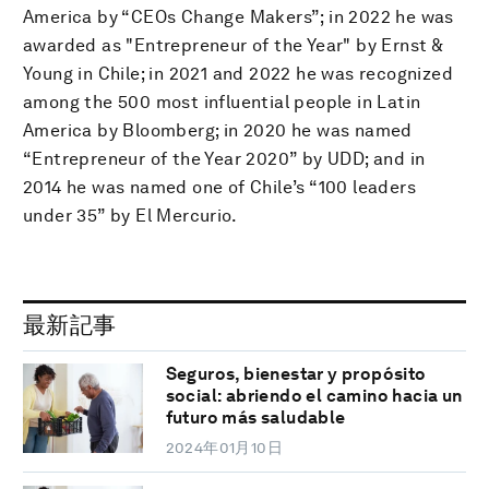
America by “CEOs Change Makers”; in 2022 he was
awarded as "Entrepreneur of the Year" by Ernst &
Young in Chile; in 2021 and 2022 he was recognized
among the 500 most influential people in Latin
America by Bloomberg; in 2020 he was named
“Entrepreneur of the Year 2020” by UDD; and in
2014 he was named one of Chile’s “100 leaders
under 35” by El Mercurio.
最新記事
Seguros, bienestar y propósito
social: abriendo el camino hacia un
futuro más saludable
2024年01月10日