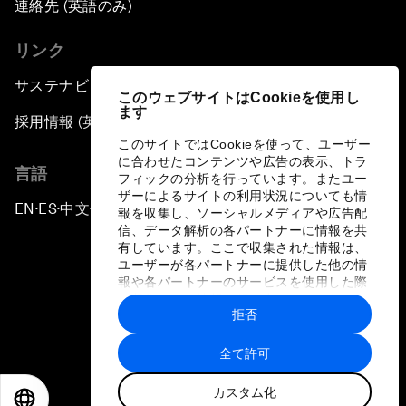
連絡先 (英語のみ)
リンク
サステナビリティへの取り組み
このウェブサイトはCookieを使用し
ます
採用情報 (英語のみ)
このサイトではCookieを使って、ユーザー
に合わせたコンテンツや広告の表示、トラ
言語
フィックの分析を行っています。またユー
ザーによるサイトの利用状況についても情
EN
ES
中文
日本語
▪
▪
▪
報を収集し、ソーシャルメディアや広告配
信、データ解析の各パートナーに情報を共
有しています。ここで収集された情報は、
ユーザーが各パートナーに提供した他の情
報や各パートナーのサービスを使用した際
に収集された情報と組み合わされ、各パー
拒否
トナーによって使用されることがありま
プライバシーポリシーと利用規約
す。
全て許可
サイトマップ
カスタム化
©
2026
世界経済フォーラム
EN
ES
中文
日本語