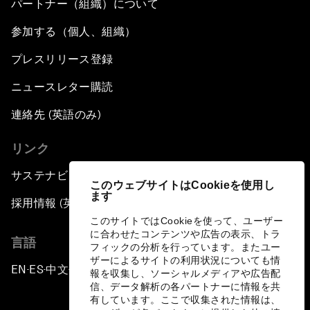
パートナー（組織）について
参加する（個人、組織）
プレスリリース登録
ニュースレター購読
連絡先 (英語のみ)
リンク
サステナビリティへの取り組み
このウェブサイトはCookieを使用し
ます
採用情報 (英語のみ)
このサイトではCookieを使って、ユーザー
に合わせたコンテンツや広告の表示、トラ
言語
フィックの分析を行っています。またユー
ザーによるサイトの利用状況についても情
EN
ES
中文
日本語
▪
▪
▪
報を収集し、ソーシャルメディアや広告配
信、データ解析の各パートナーに情報を共
有しています。ここで収集された情報は、