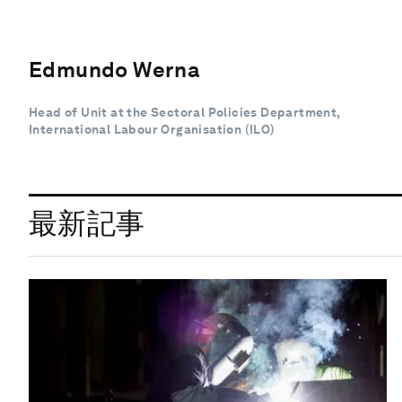
Edmundo Werna
Head of Unit at the Sectoral Policies Department,
International Labour Organisation (ILO)
最新記事