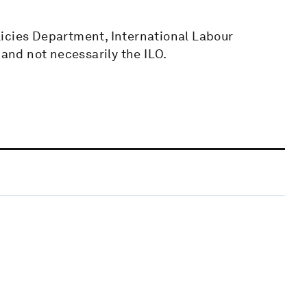
icies Department, International Labour
 and not necessarily the ILO.