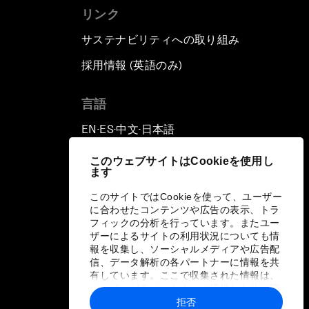
リンク
サステナビリティへの取り組み
採用情報 (英語のみ)
て
言語
EN
ES
中文
日本語
▪
▪
▪
このウェブサイトはCookieを使用し
ます
このサイトではCookieを使って、ユーザー
に合わせたコンテンツや広告の表示、トラ
フィックの分析を行っています。またユー
ザーによるサイトの利用状況についても情
報を収集し、ソーシャルメディアや広告配
信、データ解析の各パートナーに情報を共
有しています。ここで収集された情報は、
ユーザーが各パートナーに提供した他の情
報や各パートナーのサービスを使用した際
拒否