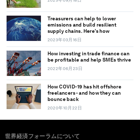
2023年09月18日
Treasurers can help to lower
emissions and build resilient
supply chains. Here’s how
2023年03月16日
How investing in trade finance can
be profitable and help SMEs thrive
2022年06月23日
How COVID-19 has hit offshore
freelancers - and how they can
bounce back
2020年10月22日
世界経済フォーラムについて