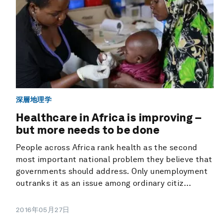
深層地理学
Healthcare in Africa is improving –
but more needs to be done
People across Africa rank health as the second
most important national problem they believe that
governments should address. Only unemployment
outranks it as an issue among ordinary citiz...
2016年05月27日