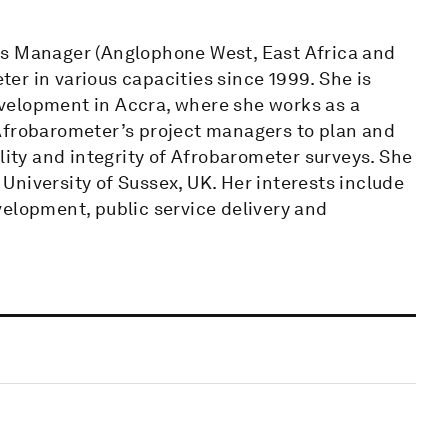
ns Manager (Anglophone West, East Africa and
er in various capacities since 1999. She is
velopment in Accra, where she works as a
Afrobarometer’s project managers to plan and
lity and integrity of Afrobarometer surveys. She
niversity of Sussex, UK. Her interests include
velopment, public service delivery and