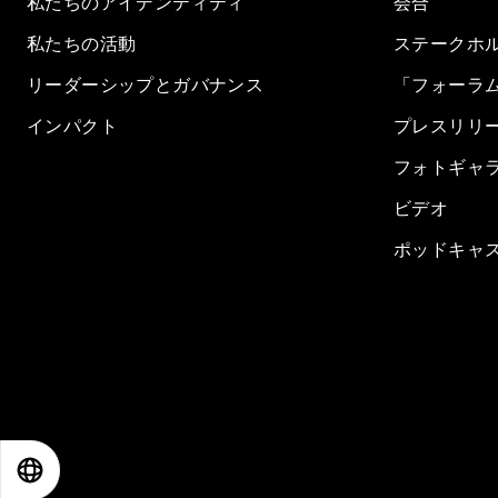
私たちのアイデンティティ
会合
私たちの活動
ステークホ
リーダーシップとガバナンス
「フォーラ
インパクト
プレスリリ
フォトギャ
ビデオ
ポッドキャ
EN
ES
中文
日本語