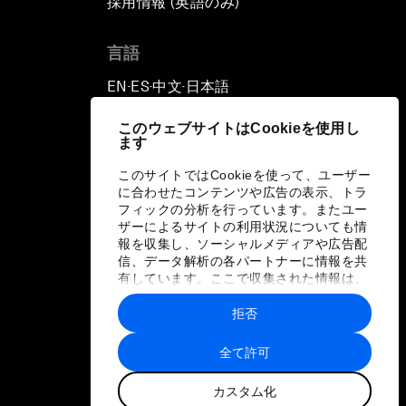
採用情報 (英語のみ)
て
言語
EN
ES
中文
日本語
▪
▪
▪
このウェブサイトはCookieを使用し
ます
このサイトではCookieを使って、ユーザー
に合わせたコンテンツや広告の表示、トラ
フィックの分析を行っています。またユー
ザーによるサイトの利用状況についても情
報を収集し、ソーシャルメディアや広告配
信、データ解析の各パートナーに情報を共
有しています。ここで収集された情報は、
ユーザーが各パートナーに提供した他の情
報や各パートナーのサービスを使用した際
拒否
に収集された情報と組み合わされ、各パー
トナーによって使用されることがありま
全て許可
す。
カスタム化