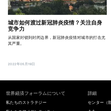
城市如何渡过新冠肺炎疫情？关注自身
竞争力
从国家封锁到封闭边界，新冠肺炎疫情对城市的打击尤
其严重。
2022年05月19日
世界経済フォーラムについて
詳細
私たちのストラテジー
センター（