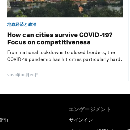
地政経済と政治
How can cities survive COVID-19?
Focus on competitiveness
From national lockdowns to closed borders, the
COVID-19 pandemic has hit cities particularly hard.
2021年03月23日
エンゲージメント
部門）
サインイン