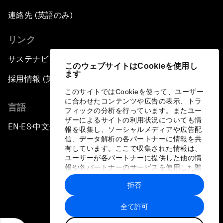
連絡先 (英語のみ)
リンク
サステナビリティへの取り組み
このウェブサイトはCookieを使用し
ます
採用情報 (英語のみ)
このサイトではCookieを使って、ユーザー
に合わせたコンテンツや広告の表示、トラ
言語
フィックの分析を行っています。またユー
ザーによるサイトの利用状況についても情
EN
ES
中文
日本語
▪
▪
▪
報を収集し、ソーシャルメディアや広告配
信、データ解析の各パートナーに情報を共
有しています。ここで収集された情報は、
ユーザーが各パートナーに提供した他の情
報や各パートナーのサービスを使用した際
に収集された情報と組み合わされ、各パー
拒否
トナーによって使用されることがありま
プライバシーポリシーと利用規約
す。
全て許可
サイトマップ