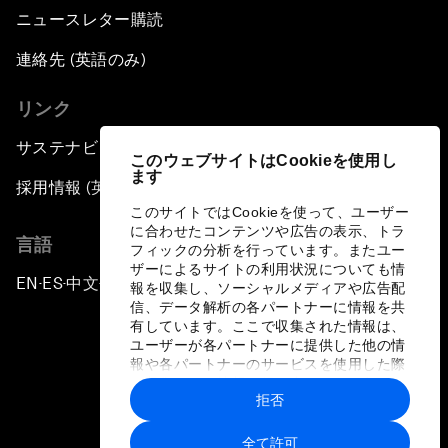
ニュースレター購読
連絡先 (英語のみ)
リンク
サステナビリティへの取り組み
このウェブサイトはCookieを使用し
ます
採用情報 (英語のみ)
このサイトではCookieを使って、ユーザー
に合わせたコンテンツや広告の表示、トラ
言語
フィックの分析を行っています。またユー
ザーによるサイトの利用状況についても情
EN
ES
中文
日本語
▪
▪
▪
報を収集し、ソーシャルメディアや広告配
信、データ解析の各パートナーに情報を共
有しています。ここで収集された情報は、
ユーザーが各パートナーに提供した他の情
報や各パートナーのサービスを使用した際
に収集された情報と組み合わされ、各パー
拒否
トナーによって使用されることがありま
プライバシーポリシーと利用規約
す。
全て許可