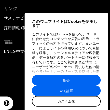
リンク
サステナビリティへの取り組み
このウェブサイトはCookieを使用し
ます
採用情報 (英語のみ)
このサイトではCookieを使って、ユーザー
に合わせたコンテンツや広告の表示、トラ
言語
フィックの分析を行っています。またユー
ザーによるサイトの利用状況についても情
EN
ES
中文
日本語
▪
▪
▪
報を収集し、ソーシャルメディアや広告配
信、データ解析の各パートナーに情報を共
有しています。ここで収集された情報は、
ユーザーが各パートナーに提供した他の情
報や各パートナーのサービスを使用した際
に収集された情報と組み合わされ、各パー
拒否
トナーによって使用されることがありま
プライバシーポリシーと利用規約
す。
全て許可
サイトマップ
カスタム化
©
2026
世界経済フォーラム
EN
ES
中文
日本語