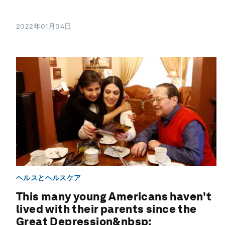
2022年01月04日
ヘルスとヘルスケア
This many young Americans haven't
lived with their parents since the
Great Depression&nbsp;