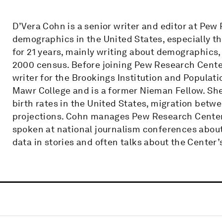
D’Vera Cohn is a senior writer and editor at Pew
demographics in the United States, especially t
for 21 years, mainly writing about demographics,
2000 census. Before joining Pew Research Center
writer for the Brookings Institution and Populat
Mawr College and is a former Nieman Fellow. She
birth rates in the United States, migration betw
projections. Cohn manages Pew Research Center
spoken at national journalism conferences abou
data in stories and often talks about the Center’