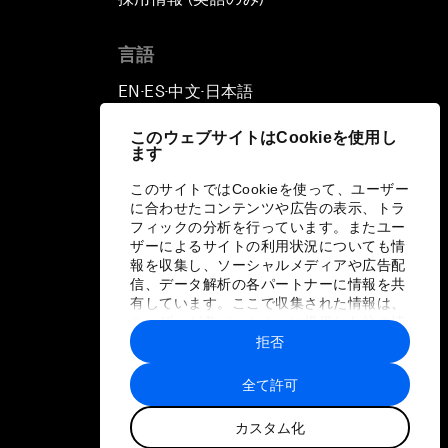
言語
EN
ES
中文
日本語
▪
▪
▪
このウェブサイトはCookieを使用し
ます
このサイトではCookieを使って、ユーザー
に合わせたコンテンツや広告の表示、トラ
フィックの分析を行っています。またユー
ザーによるサイトの利用状況についても情
報を収集し、ソーシャルメディアや広告配
信、データ解析の各パートナーに情報を共
有しています。ここで収集された情報は、
ユーザーが各パートナーに提供した他の情
報や各パートナーのサービスを使用した際
拒否
に収集された情報と組み合わされ、各パー
トナーによって使用されることがありま
全て許可
す。
カスタム化