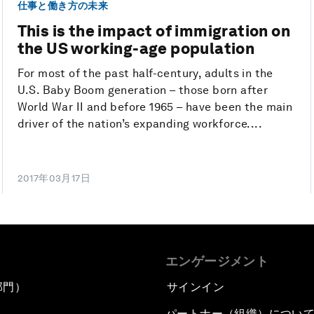
仕事と働き方の未来
This is the impact of immigration on
the US working-age population
For most of the past half-century, adults in the
U.S. Baby Boom generation – those born after
World War II and before 1965 – have been the main
driver of the nation’s expanding workforce....
2017年03月17日
エンゲージメント
部門）
サインイン
パートナー（組織）につい