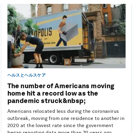
ヘルスとヘルスケア
The number of Americans moving
home hit a record low as the
pandemic struck&nbsp;
Americans relocated less during the coronavirus
outbreak, moving from one residence to another in
2020 at the lowest rate since the government
began reporting data more than 70 years ago....