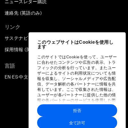
ニュースレター購読
連絡先 (英語のみ)
リンク
サステナビリティへの取り組み
このウェブサイトはCookieを使用し
ます
採用情報 (英語のみ)
このサイトではCookieを使って、ユーザー
に合わせたコンテンツや広告の表示、トラ
言語
フィックの分析を行っています。またユー
ザーによるサイトの利用状況についても情
EN
ES
中文
日本語
▪
▪
▪
報を収集し、ソーシャルメディアや広告配
信、データ解析の各パートナーに情報を共
有しています。ここで収集された情報は、
ユーザーが各パートナーに提供した他の情
報や各パートナーのサービスを使用した際
に収集された情報と組み合わされ、各パー
拒否
トナーによって使用されることがありま
プライバシーポリシーと利用規約
す。
全て許可
サイトマップ