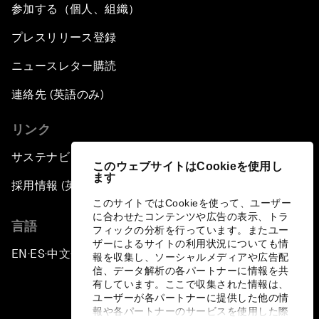
参加する（個人、組織）
プレスリリース登録
ニュースレター購読
連絡先 (英語のみ)
リンク
サステナビリティへの取り組み
このウェブサイトはCookieを使用し
ます
採用情報 (英語のみ)
このサイトではCookieを使って、ユーザー
に合わせたコンテンツや広告の表示、トラ
言語
フィックの分析を行っています。またユー
ザーによるサイトの利用状況についても情
EN
ES
中文
日本語
▪
▪
▪
報を収集し、ソーシャルメディアや広告配
信、データ解析の各パートナーに情報を共
有しています。ここで収集された情報は、
ユーザーが各パートナーに提供した他の情
報や各パートナーのサービスを使用した際