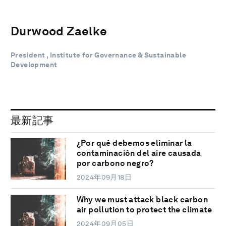
Durwood Zaelke
President , Institute for Governance & Sustainable
Development
最新記事
¿Por qué debemos eliminar la
contaminación del aire causada
por carbono negro?
2024年09月18日
Why we must attack black carbon
air pollution to protect the climate
2024年09月05日