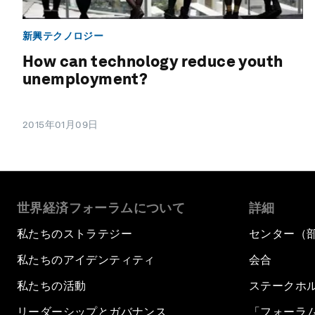
新興テクノロジー
How can technology reduce youth
unemployment?
2015年01月09日
世界経済フォーラムについて
詳細
私たちのストラテジー
センター（
私たちのアイデンティティ
会合
私たちの活動
ステークホ
リーダーシップとガバナンス
「フォーラ