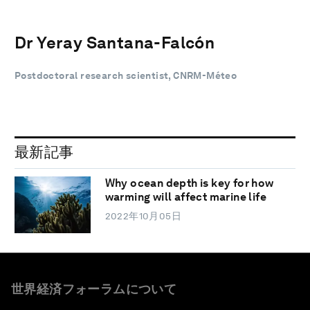
Dr Yeray Santana-Falcón
Postdoctoral research scientist, CNRM-Méteo
最新記事
Why ocean depth is key for how
warming will affect marine life
2022年10月05日
世界経済フォーラムについて