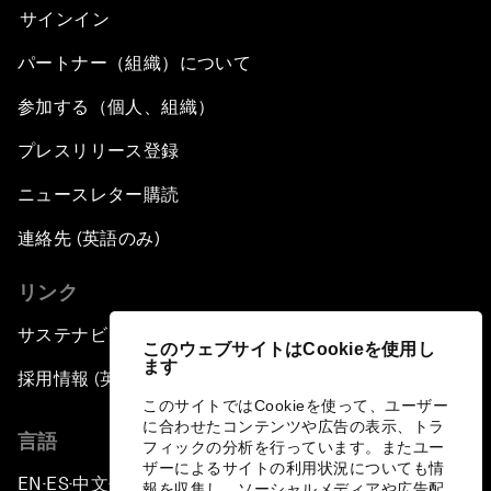
サインイン
パートナー（組織）について
参加する（個人、組織）
プレスリリース登録
ニュースレター購読
連絡先 (英語のみ)
リンク
サステナビリティへの取り組み
このウェブサイトはCookieを使用し
ます
採用情報 (英語のみ)
このサイトではCookieを使って、ユーザー
に合わせたコンテンツや広告の表示、トラ
言語
フィックの分析を行っています。またユー
ザーによるサイトの利用状況についても情
EN
ES
中文
日本語
▪
▪
▪
報を収集し、ソーシャルメディアや広告配