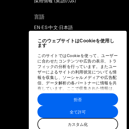
採用情報 (英語のみ)
て
言語
EN
ES
中文
日本語
▪
▪
▪
このウェブサイトはCookieを使用し
ます
このサイトではCookieを使って、ユーザー
に合わせたコンテンツや広告の表示、トラ
フィックの分析を行っています。またユー
ザーによるサイトの利用状況についても情
報を収集し、ソーシャルメディアや広告配
信、データ解析の各パートナーに情報を共
有しています。ここで収集された情報は、
ユーザーが各パートナーに提供した他の情
報や各パートナーのサービスを使用した際
拒否
に収集された情報と組み合わされ、各パー
トナーによって使用されることがありま
全て許可
す。
カスタム化