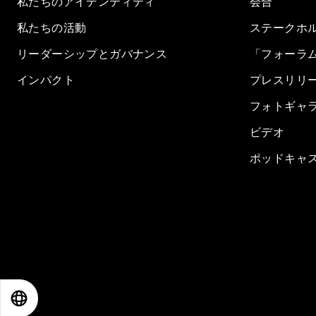
私たちのアイデンティティ
会合
私たちの活動
ステークホ
リーダーシップとガバナンス
「フォーラ
インパクト
プレスリリ
フォトギャ
ビデオ
ポッドキャ
EN
ES
中文
日本語