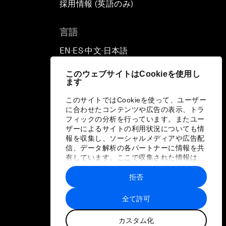
採用情報 (英語のみ)
て
言語
EN
ES
中文
日本語
▪
▪
▪
このウェブサイトはCookieを使用し
ます
このサイトではCookieを使って、ユーザー
に合わせたコンテンツや広告の表示、トラ
フィックの分析を行っています。またユー
ザーによるサイトの利用状況についても情
報を収集し、ソーシャルメディアや広告配
信、データ解析の各パートナーに情報を共
有しています。ここで収集された情報は、
ユーザーが各パートナーに提供した他の情
報や各パートナーのサービスを使用した際
拒否
に収集された情報と組み合わされ、各パー
トナーによって使用されることがありま
全て許可
す。
カスタム化