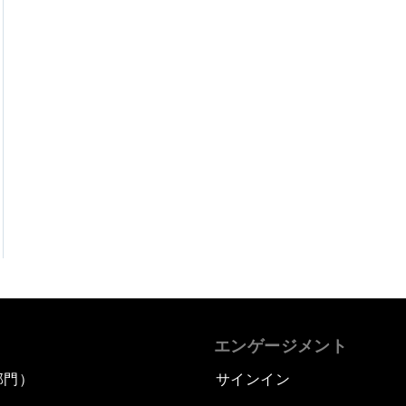
エンゲージメント
部門）
サインイン