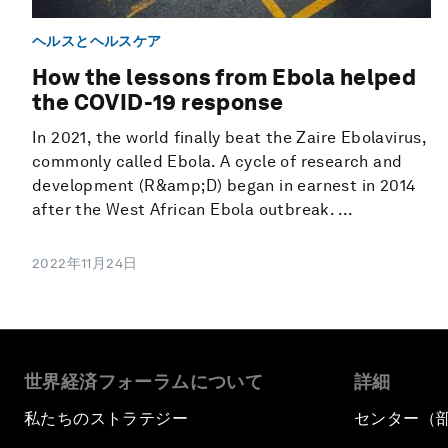
ヘルスとヘルスケア
How the lessons from Ebola helped
the COVID-19 response
In 2021, the world finally beat the Zaire Ebolavirus,
commonly called Ebola. A cycle of research and
development (R&amp;D) began in earnest in 2014
after the West African Ebola outbreak. ...
2022年11月24日
世界経済フォーラムについて
詳細
私たちのストラテジー
センター（