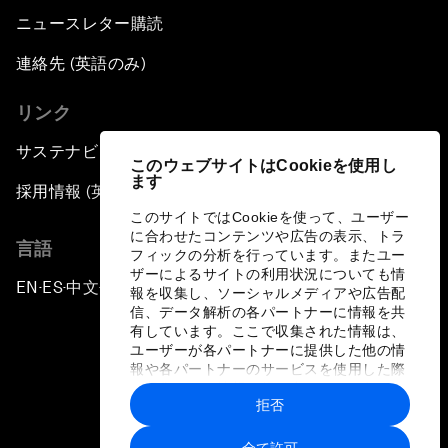
ニュースレター購読
連絡先 (英語のみ)
リンク
サステナビリティへの取り組み
このウェブサイトはCookieを使用し
ます
採用情報 (英語のみ)
このサイトではCookieを使って、ユーザー
に合わせたコンテンツや広告の表示、トラ
言語
フィックの分析を行っています。またユー
ザーによるサイトの利用状況についても情
EN
ES
中文
日本語
▪
▪
▪
報を収集し、ソーシャルメディアや広告配
信、データ解析の各パートナーに情報を共
有しています。ここで収集された情報は、
ユーザーが各パートナーに提供した他の情
報や各パートナーのサービスを使用した際
に収集された情報と組み合わされ、各パー
拒否
トナーによって使用されることがありま
プライバシーポリシーと利用規約
す。
全て許可