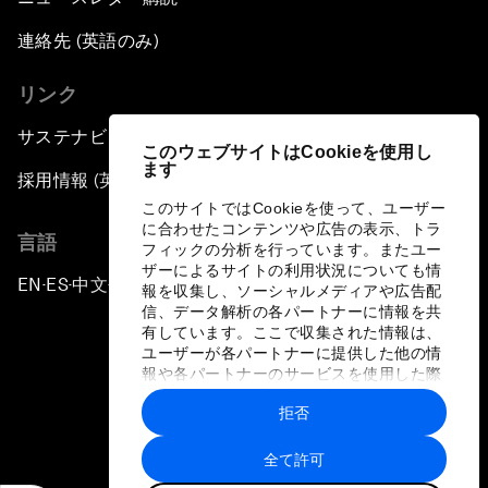
連絡先 (英語のみ)
リンク
サステナビリティへの取り組み
このウェブサイトはCookieを使用し
ます
採用情報 (英語のみ)
このサイトではCookieを使って、ユーザー
に合わせたコンテンツや広告の表示、トラ
言語
フィックの分析を行っています。またユー
ザーによるサイトの利用状況についても情
EN
ES
中文
日本語
▪
▪
▪
報を収集し、ソーシャルメディアや広告配
信、データ解析の各パートナーに情報を共
有しています。ここで収集された情報は、
ユーザーが各パートナーに提供した他の情
報や各パートナーのサービスを使用した際
に収集された情報と組み合わされ、各パー
拒否
トナーによって使用されることがありま
プライバシーポリシーと利用規約
す。
全て許可
サイトマップ