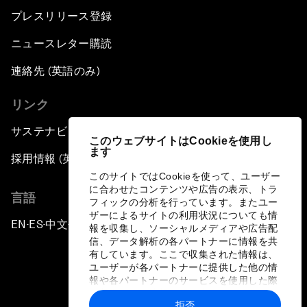
プレスリリース登録
ニュースレター購読
連絡先 (英語のみ)
リンク
サステナビリティへの取り組み
このウェブサイトはCookieを使用し
ます
採用情報 (英語のみ)
このサイトではCookieを使って、ユーザー
に合わせたコンテンツや広告の表示、トラ
言語
フィックの分析を行っています。またユー
ザーによるサイトの利用状況についても情
EN
ES
中文
日本語
▪
▪
▪
報を収集し、ソーシャルメディアや広告配
信、データ解析の各パートナーに情報を共
有しています。ここで収集された情報は、
ユーザーが各パートナーに提供した他の情
報や各パートナーのサービスを使用した際
に収集された情報と組み合わされ、各パー
拒否
トナーによって使用されることがありま