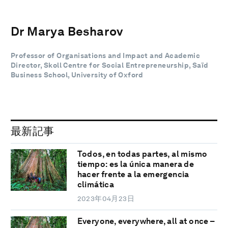
Dr Marya Besharov
Professor of Organisations and Impact and Academic
Director, Skoll Centre for Social Entrepreneurship, Saïd
Business School, University of Oxford
最新記事
Todos, en todas partes, al mismo
tiempo: es la única manera de
hacer frente a la emergencia
climática
2023年04月23日
Everyone, everywhere, all at once –