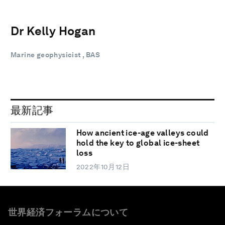
Dr Kelly Hogan
Marine geophysicist , BAS
最新記事
How ancient ice-age valleys could
hold the key to global ice-sheet
loss
2022年10月12日
世界経済フォーラムについて