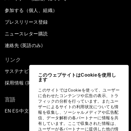
参加する（個人、組織）
プレスリリース登録
ニュースレター購読
連絡先 (英語のみ)
リンク
サステナビリティへの取り組み
このウェブサイトはCookieを使用し
ます
採用情報 (英語のみ)
このサイトではCookieを使って、ユーザー
に合わせたコンテンツや広告の表示、トラ
言語
フィックの分析を行っています。またユー
ザーによるサイトの利用状況についても情
EN
ES
中文
日本語
▪
▪
▪
報を収集し、ソーシャルメディアや広告配
信、データ解析の各パートナーに情報を共
有しています。ここで収集された情報は、
ユーザーが各パートナーに提供した他の情