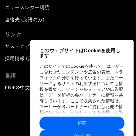
ニュースレター購読
連絡先 (英語のみ)
リンク
サステナビリティへの取り組み
このウェブサイトはCookieを使用し
ます
採用情報 (英語のみ)
このサイトではCookieを使って、ユーザー
に合わせたコンテンツや広告の表示、トラ
言語
フィックの分析を行っています。またユー
ザーによるサイトの利用状況についても情
EN
ES
中文
日本語
▪
▪
▪
報を収集し、ソーシャルメディアや広告配
信、データ解析の各パートナーに情報を共
有しています。ここで収集された情報は、
ユーザーが各パートナーに提供した他の情
報や各パートナーのサービスを使用した際
に収集された情報と組み合わされ、各パー
拒否
トナーによって使用されることがありま
プライバシーポリシーと利用規約
す。