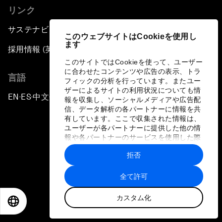
リンク
サステナビリティへの取り組み
このウェブサイトはCookieを使用し
ます
採用情報 (英語のみ)
このサイトではCookieを使って、ユーザー
に合わせたコンテンツや広告の表示、トラ
言語
フィックの分析を行っています。またユー
ザーによるサイトの利用状況についても情
EN
ES
中文
日本語
▪
▪
▪
報を収集し、ソーシャルメディアや広告配
信、データ解析の各パートナーに情報を共
有しています。ここで収集された情報は、
ユーザーが各パートナーに提供した他の情
報や各パートナーのサービスを使用した際
に収集された情報と組み合わされ、各パー
拒否
トナーによって使用されることがありま
プライバシーポリシーと利用規約
す。
全て許可
サイトマップ
カスタム化
©
2026
世界経済フォーラム
EN
ES
中文
日本語