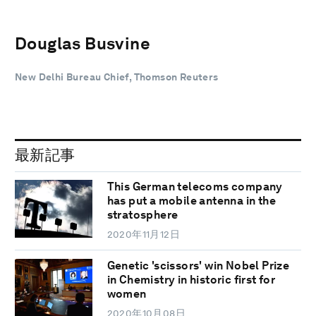
Douglas Busvine
New Delhi Bureau Chief, Thomson Reuters
最新記事
This German telecoms company
has put a mobile antenna in the
stratosphere
2020年11月12日
Genetic 'scissors' win Nobel Prize
in Chemistry in historic first for
women
2020年10月08日