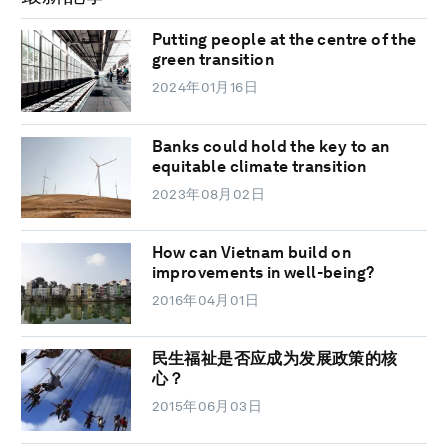
Putting people at the centre of the
green transition
2024年01月16日
Banks could hold the key to an
equitable climate transition
2023年08月02日
How can Vietnam build on
improvements in well-being?
2016年04月01日
民生福祉是否应成为发展政策的核
心？
2015年06月03日