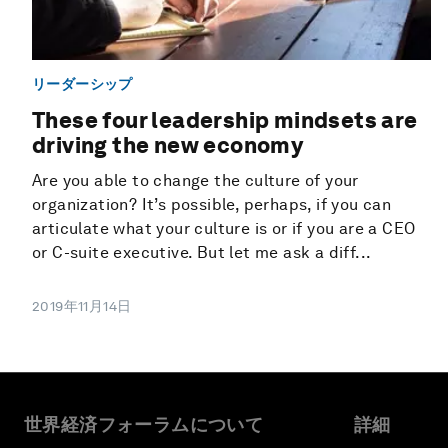
リーダーシップ
These four leadership mindsets are
driving the new economy
Are you able to change the culture of your
organization? It’s possible, perhaps, if you can
articulate what your culture is or if you are a CEO
or C-suite executive. But let me ask a diff...
2019年11月14日
世界経済フォーラムについて
詳細