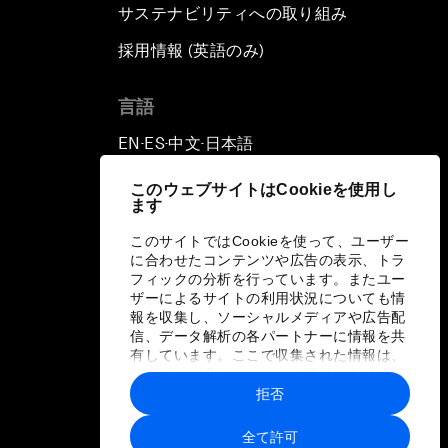
サステナビリティへの取り組み
採用情報 (英語のみ)
て
言語
EN
ES
中文
日本語
▪
▪
▪
このウェブサイトはCookieを使用し
ます
このサイトではCookieを使って、ユーザー
に合わせたコンテンツや広告の表示、トラ
フィックの分析を行っています。またユー
ザーによるサイトの利用状況についても情
報を収集し、ソーシャルメディアや広告配
信、データ解析の各パートナーに情報を共
有しています。ここで収集された情報は、
ユーザーが各パートナーに提供した他の情
報や各パートナーのサービスを使用した際
拒否
に収集された情報と組み合わされ、各パー
トナーによって使用されることがありま
全て許可