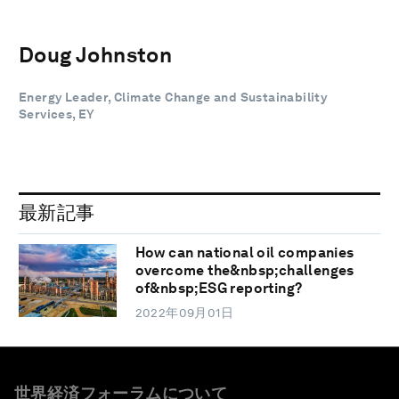
Doug Johnston
Energy Leader, Climate Change and Sustainability
Services, EY
最新記事
How can national oil companies
overcome the&nbsp;challenges
of&nbsp;ESG reporting?
2022年09月01日
世界経済フォーラムについて